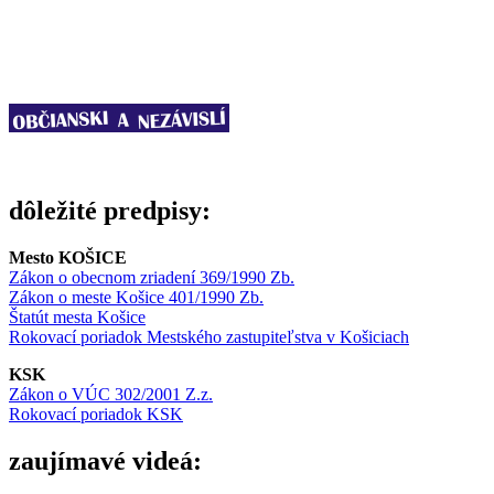
dôležité predpisy:
Mesto KOŠICE
Zákon o obecnom zriadení 369/1990 Zb.
Zákon o meste Košice 401/1990 Zb.
Štatút mesta Košice
Rokovací poriadok Mestského zastupiteľstva v Košiciach
KSK
Zákon o VÚC 302/2001 Z.z.
Rokovací poriadok KSK
zaujímavé videá: