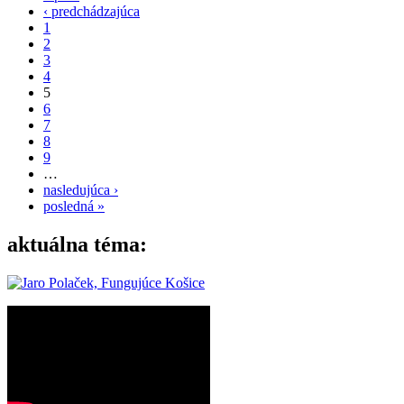
‹ predchádzajúca
1
2
3
4
5
6
7
8
9
…
nasledujúca ›
posledná »
aktuálna téma: