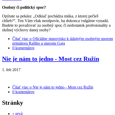
Osobný či politický spor?
Opýtate sa pekára: „Odkiaľ pochádza múka, z ktorej pečieš
chlieb?“. Ten Vám však neodpovie, ba dokonca vulgárne vynadá.
Budete to považovať za osobný spor, či nedostatok profesionality a
slušnej výchovy danej osoby?
Čítať viac
o Oficiálne stanovisko k údajným osobným sporom
primátora Rašiho a starostu Gaja
0 komentárov
Nie je nám to jedno - Most cez Ružín
1. feb
2017
Čítať viac
o Nie je nám to jedno - Most cez Ružín
0 komentárov
Stránky
« prvá