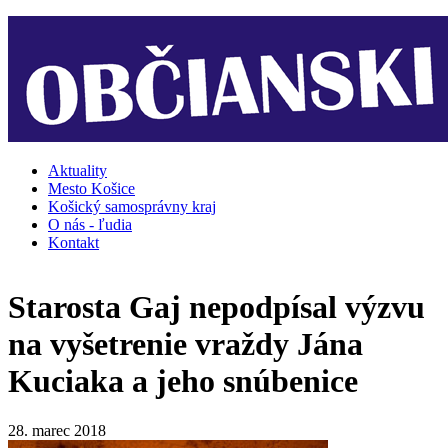
Jump to navigation
Aktuality
Mesto Košice
Košický samosprávny kraj
O nás - ľudia
Kontakt
Starosta Gaj nepodpísal výzvu
na vyšetrenie vraždy Jána
Kuciaka a jeho snúbenice
28. marec 2018