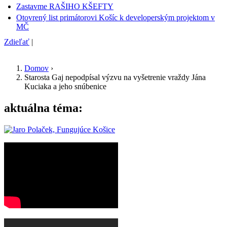
Zastavme RAŠIHO KŠEFTY
Otovrený list primátorovi Košíc k developerským projektom v
MČ
Zdieľať
|
Domov
›
Starosta Gaj nepodpísal výzvu na vyšetrenie vraždy Jána
Nachádzate sa tu
Kuciaka a jeho snúbenice
aktuálna téma: