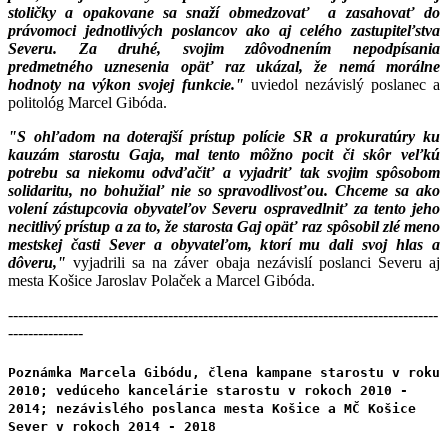
stoličky a opakovane sa snaží obmedzovať a zasahovať do
právomoci jednotlivých poslancov ako aj celého zastupiteľstva
Severu. Za druhé, svojim zdôvodnením nepodpísania
predmetného uznesenia opäť raz ukázal, že nemá morálne
hodnoty na výkon svojej funkcie."
uviedol nezávislý poslanec a
politológ Marcel Gibóda.
"S ohľadom na doterajší prístup polície SR a prokuratúry ku
kauzám starostu Gaja, mal tento môžno pocit či skôr veľkú
potrebu sa niekomu odvďačiť a vyjadriť tak svojim spôsobom
solidaritu, no bohužiaľ nie so spravodlivosťou. Chceme sa ako
volení zástupcovia obyvateľov Severu ospravedlniť za tento jeho
necitlivý prístup a za to, že starosta Gaj opäť raz spôsobil zlé meno
mestskej časti Sever a obyvateľom, ktorí mu dali svoj hlas a
dôveru,"
vyjadrili sa na záver obaja nezávislí poslanci Severu aj
mesta Košice Jaroslav Polaček a Marcel Gibóda.
--------------------------------------------------------------------------------------
---------------
Poznámka Marcela Gibódu
, člena kampane starostu v roku
2010; vedúceho kancelárie starostu v rokoch 2010 -
2014; nezávislého poslanca mesta Košice a MČ Košice
Sever v rokoch 2014 - 2018