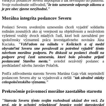
všetkých poslancov Severu nepodpísal a tak nevstúpilo do platnosti.
Svoje rozhodnutie odôvodnil,
"že toto uznesenie odporuje zákonu a
je pre obec zjavne nevýhodné."
Morálna integrita poslancov Severu
Poslanci Severu uvedeným uznesením chceli vyjadriť solidaritu
rodinám zosnulých ako aj verejnosti na objektívnom a nezávislom
vyšetrení vraždy dvoch mladých ľudí, ktorí boli zavraždení pre
spoločensky významnú prácu investigatívneho novinára Jána
Kuciaka.
"Vzhľadom na náladu v Košiciach a aj medzi
obyvateľmi Severu sme považovali za potrebné vyjadriť týmto
návrhom morálnu podporu. Po diskusii sa poslanci zhodli na
podpore prvej časti uznesenia, ktoré bolo pôvodne prijaté
poslancami Starého mesta."
uviedol nezávislý poslanec a
predkladateľ návrhu Jaroslav Polaček.
Podľa zdôvodnenia starostu Severu Mariána Gaja však neprináleží
poslancom Severu aby sa vyjadrovali a riešili
"tak závažné otázky
celospoločenského významu."
Prekročenie právomocí morálne zaostalého starostu
"Starosta Severu týmto svojim rozhodnutí ukázal dve veci. Za
prvé, nie je ochotný rešpektovať hranice svojej starostovskej