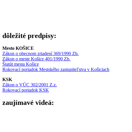
dôležité predpisy:
Mesto KOŠICE
Zákon o obecnom zriadení 369/1990 Zb.
Zákon o meste Košice 401/1990 Zb.
Štatút mesta Košice
Rokovací poriadok Mestského zastupiteľstva v Košiciach
KSK
Zákon o VÚC 302/2001 Z.z.
Rokovací poriadok KSK
zaujímavé videá: