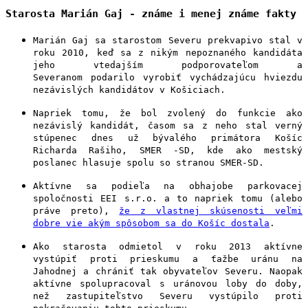
Starosta Marián Gaj - známe i menej známe fakty
Marián Gaj sa starostom Severu prekvapivo stal v
roku 2010, keď sa z nikým nepoznaného kandidáta
jeho vtedajším podporovateľom a
Severanom podarilo vyrobiť vychádzajúcu hviezdu
nezávislých kandidátov v Košiciach.
Napriek tomu, že bol zvolený do funkcie ako
nezávislý kandidát, časom sa z neho stal verný
stúpenec dnes už bývalého primátora Košíc
Richarda Rašiho, SMER -SD, kde ako mestský
poslanec hlasuje spolu so stranou SMER-SD.
Aktívne sa podieľa na obhajobe parkovacej
spoločnosti EEI s.r.o. a to napriek tomu (alebo
práve preto),
že z vlastnej skúsenosti veľmi
dobre vie akým spôsobom sa do Košíc dostala
.
Ako starosta odmietol v roku 2013 aktívne
vystúpiť proti prieskumu a ťažbe uránu na
Jahodnej a chrániť tak obyvateľov Severu. Naopak
aktívne spolupracoval s uránovou loby do doby,
než zastupiteľstvo Severu vystúpilo proti