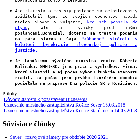
pokračovaniu tohto prieskumu.
Ako starosta a mestský poslanec sa celoslovensky
zviditeľnil tým, že svojich oponentov napáda
nielen slovne a vulgárne,
keď ich posiela do
plynu
, ale aj fyzicky pred inými
poslancami.
Bohužiaľ, doteraz sa trestné podania
na pána starostu Gaja
"záhadne" strácali v
kolotoči byrokracie slovenskej polície a
justície.
Je fanúšikom bývalého ministra vnútra Róberta
Kaliňáka, SMER-SD, jeho práce a výsledkov. Firma,
ktorú vlastnil a aj počas výkonu funkcie starostu
riadil, sa počas jeho prvého funkčného obdobia
podieľala na príprave Dní polície SR v Košiciach.
Prílohy:
Dôvody starostu k pozastaveniu uznesenia
Uznesenie miestneho zastupiteľstva Košice Sever 15.03.2018
Uznesenie miestneho zastupiteľstva Košice Staré mesto 14.03.2018
Súvisiace články
Sever - rozvojové zámery pre obdobie 2020-2021